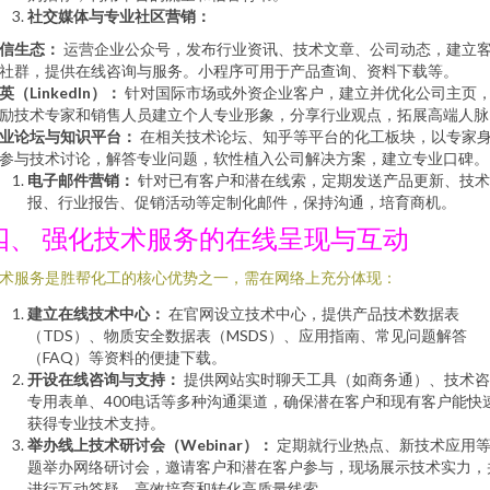
社交媒体与专业社区营销：
信生态：
运营企业公众号，发布行业资讯、技术文章、公司动态，建立
社群，提供在线咨询与服务。小程序可用于产品查询、资料下载等。
英（LinkedIn）：
针对国际市场或外资企业客户，建立并优化公司主页
励技术专家和销售人员建立个人专业形象，分享行业观点，拓展高端人脉
业论坛与知识平台：
在相关技术论坛、知乎等平台的化工板块，以专家
参与技术讨论，解答专业问题，软性植入公司解决方案，建立专业口碑。
电子邮件营销：
针对已有客户和潜在线索，定期发送产品更新、技术
报、行业报告、促销活动等定制化邮件，保持沟通，培育商机。
四、 强化技术服务的在线呈现与互动
术服务是胜帮化工的核心优势之一，需在网络上充分体现：
建立在线技术中心：
在官网设立技术中心，提供产品技术数据表
（TDS）、物质安全数据表（MSDS）、应用指南、常见问题解答
（FAQ）等资料的便捷下载。
开设在线咨询与支持：
提供网站实时聊天工具（如商务通）、技术咨
专用表单、400电话等多种沟通渠道，确保潜在客户和现有客户能快
获得专业技术支持。
举办线上技术研讨会（Webinar）：
定期就行业热点、新技术应用
题举办网络研讨会，邀请客户和潜在客户参与，现场展示技术实力，
进行互动答疑，高效培育和转化高质量线索。