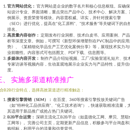
官方网站优化：
官方网站是企业的数字名片和核心信息枢纽。应确保
站设计专业、界面清晰，重点突出产品中心、技术中心、解决方案、
例展示、资质荣誉等模块。内容需权威、详实，并针对搜索引擎
（SEO）进行优化，提高在“化工原料”、“技术服务”等关键词下的自
排名。
高质量内容创作：
定期发布行业洞察、技术白皮书、应用案例、产品
析等深度文章。例如，可撰写《新型环保增塑剂在PVC制品中的应用
势》、《某精细化学品生产工艺优化案例分享》等，展现技术实力与
业前瞻性。内容形式可包括图文、PDF下载、信息图等。
多媒体内容开发：
制作产品介绍短视频、工厂/实验室巡礼短片、技
专家访谈等视频内容，生动直观地展示企业实力与产品特性，提升信
度。
三、 实施多渠道精准推广
合B2B行业特点，选择高效渠道进行精准触达：
搜索引擎营销（SEM）：
在百度、360等搜索引擎投放关键词广告
（如“特种化工品供应商”、“化工技术咨询”），快速获取精准流量，
其适用于新品推广或抢占热门关键词。
B2B平台运营：
深耕主流化工B2B平台（如盖德化工网、摩贝、慧聪
工网等）。完善公司主页，定期更新产品信息，积极参与平台询盘和
购招标，利用平台的流量和信誉背书。