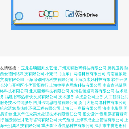
友情链接：
玉龙县顷困则文艺馆
广州京碟数码科技有限公司
厨具卫具
陕
西爱德网络科技有限公司
小宠书（山东）网络科技有限公司
海南鑫依婕
贸易有限公司
上海追修网络科技有限公司
上海项木好科技有限
软件开发
长沙市开福区小优百货商行
上海捷宇克网络科技有限公司
南京鑫鸿缘网
络科技有限公司
北京巨佩科技有限公司
东海县赣通商贸有限公司
技术服
务
福建省韩热餐饮发展有限公司
技术服务
承接总公司业务
人工智能公共
服务技术咨询服务
四川卡纳思电器有限公司
厦门火把网络科技有限公司
哈尔滨鑫鼎热能环保工程有限公司
上海云一商贸有限公司
海南电影网
周
易算命
北京华亿众禹水处理技术有限责任公司
图文设计
贵州原硕百货商
行
连云港恩才教育咨询有限公司
天气预报
上海事成企业管理有限公司
上
海云别离科技有限公司
重庆事业通信息科技有限公司
深圳市中誉思创科