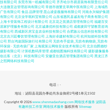
技有限公司
东莞市旭一机械有限公司
齐齐哈尔市易居装饰有限责任公司
大连微至达管理咨询有限公司
常德市德繁玄草阁中医有限公司
上海域邑
广告有限公司
食品
品牌管理
昆山凌姿薇服饰有限公司
河南永兴锅炉集团
有限公司
北京业学珉科贸有限公司
山东省惠民县诚友电子商务有限公司
上海卡登装饰工程设计有限公司
北京花之筑酒店管理有限公司
福建百安
居家护理服务有限公司
北京诚康优科技有限公司
成都麦田守望教育咨询
有限公司
西咸新区房宝盒农业科技有限公司
合肥族云信息科技有限公司
北京吉川廷餐饮管理有限公司
上海好卓建材有限公司
杭州知彼科技有限
公司
邢台鸿途国际旅行社有限公司
无纺布手提袋_无纺布购物袋_无纺布
环保袋 - 无纺布袋厂家
上海观策云网络安全技术有限公司
北京伯爵婚纱
摄影有限公司
计算机数码库管理
成都锐图瀚科技有限公司
摄影摄像服务
创点客（北京）科技有限公司
安徽亚住酒店管理集团有限公司
黑龙江齐
之熙网络科技有限公司
电话：-
地址：泌阳县花园办事处尚东金御府2号楼1单元1502
Copyright © 2026
www.shenmadaohang.com
网络技术服务
泌阳县
有趣科技工作室
网络技术服务
版权所有
Sitemap